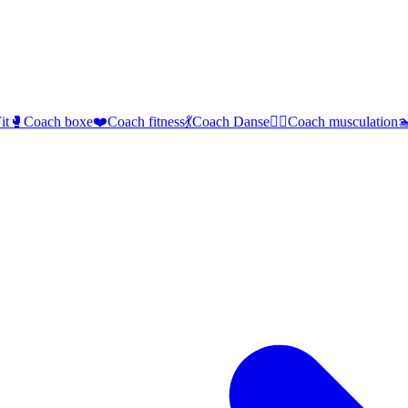
it
🥊
Coach boxe
❤️
Coach fitness
💃
Coach Danse
🏋️‍♂️
Coach musculation
