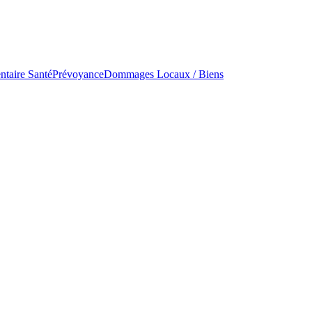
taire Santé
Prévoyance
Dommages Locaux / Biens