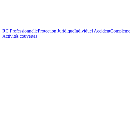
RC Professionnelle
Protection Juridique
Individuel Accident
Complémen
Activités couvertes