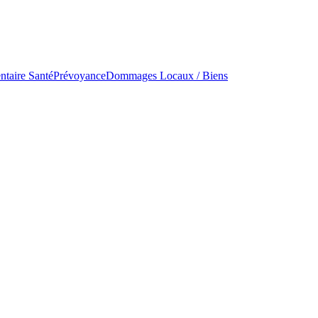
taire Santé
Prévoyance
Dommages Locaux / Biens