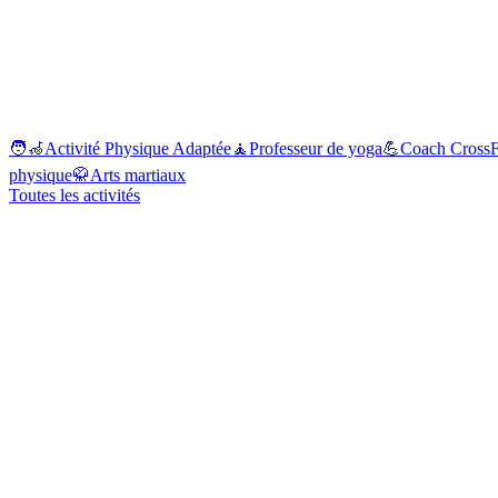
🧑‍🦽
Activité Physique Adaptée
🧘
Professeur de yoga
💪
Coach CrossF
physique
🥋
Arts martiaux
Toutes les activités