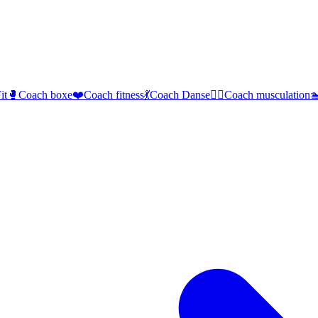
it
🥊
Coach boxe
❤️
Coach fitness
💃
Coach Danse
🏋️‍♂️
Coach musculation
