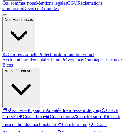
Qui sommes-nous
Mentions légales
CGU
Réclamations
Connexion
Devis en 3 minutes
Nos Assurances
RC Professionnelle
Protection Juridique
Individuel
Accident
Complémentaire Santé
Prévoyance
Dommages Locaux /
Biens
Activités couvertes
🧑‍🦽
Activité Physique Adaptée
🧘
Professeur de yoga
💪
Coach
CrossFit
🥊
Coach boxe
❤️
Coach fitness
💃
Coach Danse
🏋️‍♂️
Coach
musculation
🏊
Coach natation
🏃
Coach running
🤸
Coach