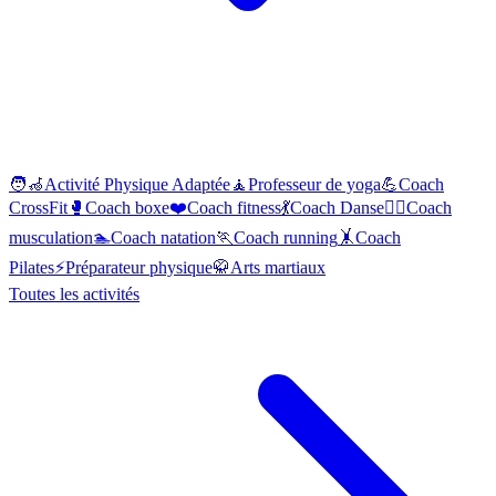
🧑‍🦽
Activité Physique Adaptée
🧘
Professeur de yoga
💪
Coach
CrossFit
🥊
Coach boxe
❤️
Coach fitness
💃
Coach Danse
🏋️‍♂️
Coach
musculation
🏊
Coach natation
🏃
Coach running
🤸
Coach
Pilates
⚡
Préparateur physique
🥋
Arts martiaux
Toutes les activités