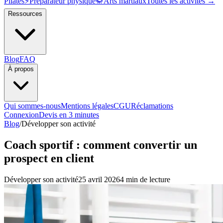
Pilates
⚡
Préparateur physique
🥋
Arts martiaux
Toutes les activités →
Ressources
Blog
FAQ
À propos
Qui sommes-nous
Mentions légales
CGU
Réclamations
Connexion
Devis en 3 minutes
Blog
/
Développer son activité
Coach sportif : comment convertir un
prospect en client
Développer son activité
25 avril 2026
4 min
de lecture