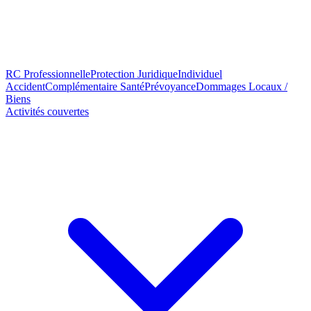
RC Professionnelle
Protection Juridique
Individuel
Accident
Complémentaire Santé
Prévoyance
Dommages Locaux /
Biens
Activités couvertes