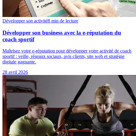
Développer son activité
8 min
de lecture
Développer son business avec la e-réputation du
coach sportif
Maîtrisez votre e-réputation pour développer votre activité de coach
sportif : veille, réseaux sociaux, avis clients, site web et stratégie
digitale gagnante.
28 avril 2026