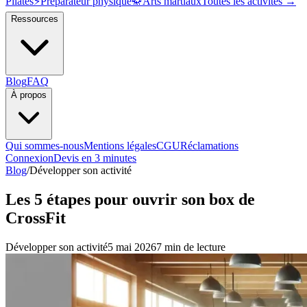
Pilates
⚡
Préparateur physique
🥋
Arts martiaux
Toutes les activités →
Ressources
Blog
FAQ
À propos
Qui sommes-nous
Mentions légales
CGU
Réclamations
Connexion
Devis en 3 minutes
Blog
/
Développer son activité
Les 5 étapes pour ouvrir son box de
CrossFit
Développer son activité
5 mai 2026
7 min
de lecture