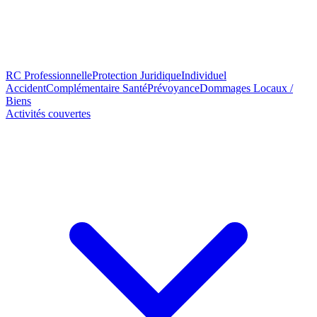
RC Professionnelle
Protection Juridique
Individuel
Accident
Complémentaire Santé
Prévoyance
Dommages Locaux /
Biens
Activités couvertes