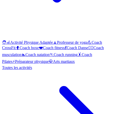
🧑‍🦽
Activité Physique Adaptée
🧘
Professeur de yoga
💪
Coach
CrossFit
🥊
Coach boxe
❤️
Coach fitness
💃
Coach Danse
🏋️‍♂️
Coach
musculation
🏊
Coach natation
🏃
Coach running
🤸
Coach
Pilates
⚡
Préparateur physique
🥋
Arts martiaux
Toutes les activités