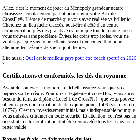
Allez, c'est le moment de jouer au Monopoly grandeur nature :
choisissez l'emplacement parfait pour ouvrir votre Box de
CrossFit®. L'étude de marché que vous avez réalisée va briller ici.
Cherchez un lieu facile d'accès, peut-être à côté d'un centre
commercial ou près des grands axes pour que tout le monde puisse
vous trouver sans problème. Évitez les coins trop isolés, vous ne
voulez pas que vos futurs clients fassent une expédition pour
atteindre leur séance de sueur quotidienne.
Lire aussi :
Quel est le meilleur pays pour être coach sportif en 2026
?
Certifications et conformités, les clés du royaume
Avant de soulever la moindre kettlebell, assurez-vous que vos
papiers sont en règle. Pour ouvrir légalement votre Box, vous aurez
besoin du fameux diplôme Level 1 de CrossFit®, que vous pouvez
obtenir après une formation de deux jours pour 1150$ (soit environ
1077€). C'est un investissement initial, mais indispensable pour que
vous puissiez entraîner en toute sécurité. Et attention, ce n'est pas un
one-shot : cette certification doit être renouvelée tous les 5 ans pour
rester valide.
Payer les frais, ça fait partie du jeu