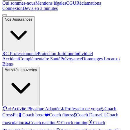
Qui sommes-nous
Mentions légales
CGU
Réclamations
Connexion
Devis en 3 minutes
Nos Assurances
RC Professionnelle
Protection Juridique
Individuel
Accident
Complémentaire Santé
Prévoyance
Dommages Locaux /
Biens
Activités couvertes
🧑‍🦽
Activité Physique Adaptée
🧘
Professeur de yoga
💪
Coach
CrossFit
🥊
Coach boxe
❤️
Coach fitness
💃
Coach Danse
🏋️‍♂️
Coach
musculation
🏊
Coach natation
🏃
Coach running
🤸
Coach